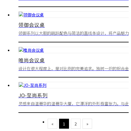
设计理念，简约而不简单，让客户在产品中，领会无限的亲和
力。
领御会议桌
领御系列以大胆的跳跃配色与简洁的直线条设计，将产品魅力
示的淋漓尽致。
唯尚会议桌
大气会议桌
设计在很大程度上，是对比例的完美追求。独树一炽的铝合金
铸脚，在精准比例、独特元素中，体验富有质感的办公生活。
JO-至尚系列
灵感来自温哥华的温哥华大厦，它漂浮的外形极富张力。与此
时“上部巨大的漂浮体块”也成为了建筑师的巨大挑战。如今
它已经矗立在温哥华闹市，它是人类高科技与冒险精神的体现
«
1
2
»
它象征了领袖们敢于冒险与开拓的精神。这也是Extreme至尚