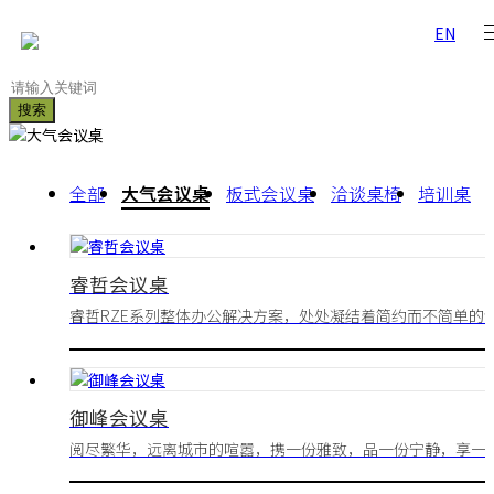
EN
搜索
全部
大气会议桌
板式会议桌
洽谈桌椅
培训桌
睿哲会议桌
睿哲RZE系列整体办公解决方案，处处凝结着简约而不简单的
计哲思，明朗简洁的色彩搭配，独一无二的线条流性，利落沉
的外观造型，力争从每个角度凸显豁达从容的办公气度，创见
新工作价值。
御峰会议桌
阅尽繁华，远离城市的喧嚣，携一份雅致，品一份宁静，享一
温馨，线条简练，融入东方美学，给予你最舒适的状态。