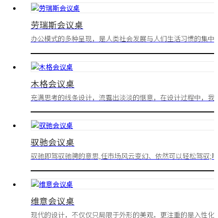
劳瑞斯会议桌
办公模式的多种呈现，是人类社会发展与人们生活习惯的集中
现，根据办公需求、生活形态、空间特性以及工作性质等，打
出最为符合自己的办公区。
木格会议桌
充满思考的线条设计，流露出淡淡的惬意，在设计过程中，我
摒弃一切烦琐的细节，给您带来自然流畅的视觉感受。
驭驰会议桌
驭驰即驾驭驰骋的意思,任市场风云变幻、依然可以轻松驾驭;
意为把事业上的成就、社会上的尊重、家庭中的温暖轻松掌控
维意会议桌
现代的设计，不仅仅只局限于外形的美观，更注重的是入性化